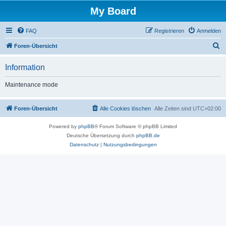
My Board
FAQ
Registrieren
Anmelden
S
Foren-Übersicht
u
Information
c
h
Maintenance mode
e
Foren-Übersicht
Alle Cookies löschen
Alle Zeiten sind
UTC+02:00
Powered by
phpBB
® Forum Software © phpBB Limited
Deutsche Übersetzung durch
phpBB.de
Datenschutz
|
Nutzungsbedingungen