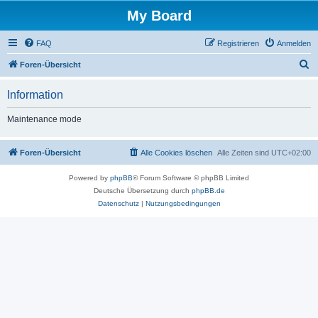
My Board
FAQ
Registrieren
Anmelden
S
Foren-Übersicht
u
Information
c
h
Maintenance mode
e
Foren-Übersicht
Alle Cookies löschen
Alle Zeiten sind
UTC+02:00
Powered by
phpBB
® Forum Software © phpBB Limited
Deutsche Übersetzung durch
phpBB.de
Datenschutz
|
Nutzungsbedingungen