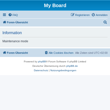
My Board
FAQ
Registrieren
Anmelden
S
Foren-Übersicht
u
Information
c
h
Maintenance mode
e
Foren-Übersicht
Alle Cookies löschen
Alle Zeiten sind
UTC+02:00
Powered by
phpBB
® Forum Software © phpBB Limited
Deutsche Übersetzung durch
phpBB.de
Datenschutz
|
Nutzungsbedingungen