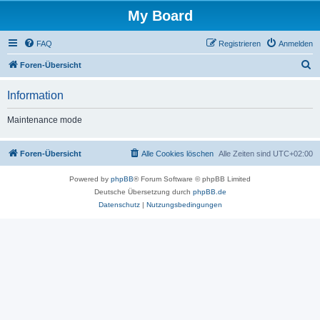
My Board
FAQ
Registrieren
Anmelden
S
Foren-Übersicht
u
Information
c
h
Maintenance mode
e
Foren-Übersicht
Alle Cookies löschen
Alle Zeiten sind
UTC+02:00
Powered by
phpBB
® Forum Software © phpBB Limited
Deutsche Übersetzung durch
phpBB.de
Datenschutz
|
Nutzungsbedingungen