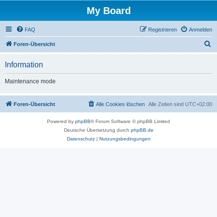
My Board
FAQ
Registrieren
Anmelden
S
Foren-Übersicht
u
Information
c
h
Maintenance mode
e
Foren-Übersicht
Alle Cookies löschen
Alle Zeiten sind
UTC+02:00
Powered by
phpBB
® Forum Software © phpBB Limited
Deutsche Übersetzung durch
phpBB.de
Datenschutz
|
Nutzungsbedingungen